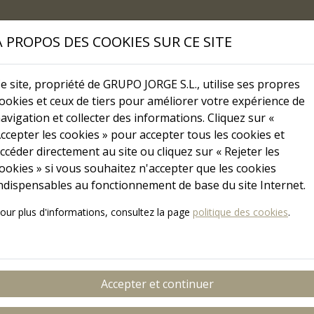
Skip to main content
l
À PROPOS DES COOKIES SUR CE SITE
PRODUITS
R ET D ET QUAL
e site, propriété de GRUPO JORGE S.L., utilise ses propres
ookies et ceux de tiers pour améliorer votre expérience de
avigation et collecter des informations. Cliquez sur «
ccepter les cookies » pour accepter tous les cookies et
COMMUNICATION
ccéder directement au site ou cliquez sur « Rejeter les
Grupo Jorge TV
ookies » si vous souhaitez n'accepter que les cookies
ndispensables au fonctionnement de base du site Internet.
our plus d'informations, consultez la page
politique des cookies
.
ACCUEIL
VIDÉOS
CATÉGORIES
Accepter et continuer
Image