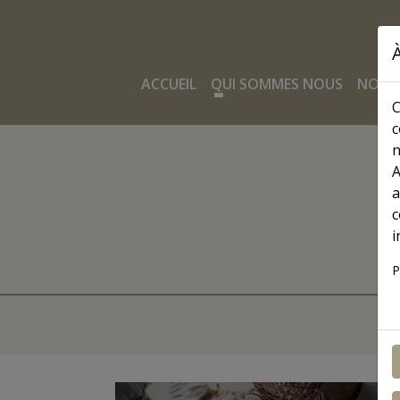
Navegación principa
ACCUEIL
QUI SOMMES NOUS
NOS 
C
c
n
A
a
c
i
P
MENÚ JORGETV
Image