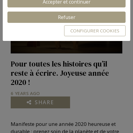
Accepter et continuer
Refuser
Play
CONFIGURER COOKIES
Video
Pour toutes les histoires qu’il
reste à écrire. Joyeuse année
2020 !
6 YEARS AGO
SHARE
Manifeste pour une année 2020 heureuse et
durable : prenez soin de la planète et de votre