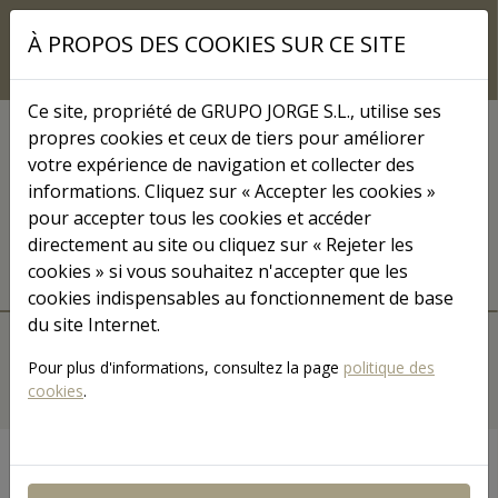
Skip to main content
À PROPOS DES COOKIES SUR CE SITE
Ce site, propriété de GRUPO JORGE S.L., utilise ses
propres cookies et ceux de tiers pour améliorer
COMMUNICATION
votre expérience de navigation et collecter des
informations. Cliquez sur « Accepter les cookies »
Grupo Jorge TV
pour accepter tous les cookies et accéder
directement au site ou cliquez sur « Rejeter les
cookies » si vous souhaitez n'accepter que les
cookies indispensables au fonctionnement de base
MENÚ JORGETV
du site Internet.
ACCUEIL
VIDÉOS
CATÉGORIES
Pour plus d'informations, consultez la page
politique des
cookies
.
RECHERCHER
Rechercher