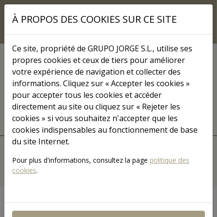
Skip to main content
À PROPOS DES COOKIES SUR CE SITE
Ce site, propriété de GRUPO JORGE S.L., utilise ses
propres cookies et ceux de tiers pour améliorer
COMMUNICATION
votre expérience de navigation et collecter des
informations. Cliquez sur « Accepter les cookies »
Grupo Jorge TV
pour accepter tous les cookies et accéder
directement au site ou cliquez sur « Rejeter les
cookies » si vous souhaitez n'accepter que les
cookies indispensables au fonctionnement de base
MENÚ JORGETV
du site Internet.
ACCUEIL
VIDÉOS
CATÉGORIES
Pour plus d'informations, consultez la page
politique des
cookies
.
RECHERCHER
Rechercher