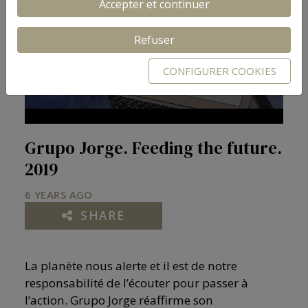
Accepter et continuer
Refuser
Play
CONFIGURER COOKIES
Video
Grupo Jorge. Feeding the future.
2019
6 YEARS AGO
SHARE
La planète nous alerte et il est de notre
responsabilité de l’écouter pour passer à
l’action. Grupo Jorge réaffirme son