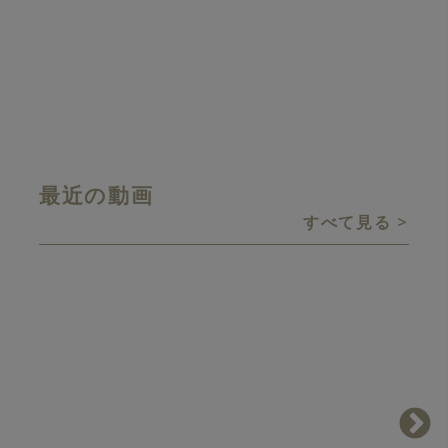
01:21
皆様にとって、味わい深い２０
い
２４年になることを願って。
2 YEARS AGO
最近の動画
すべて見る
画像