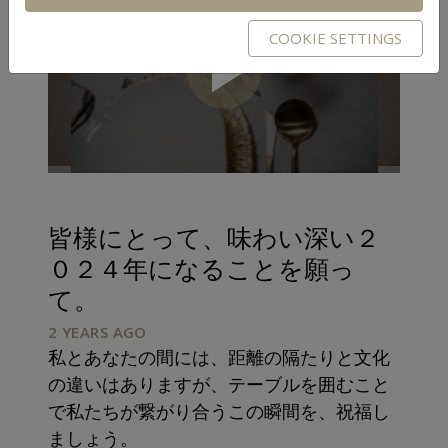
COOKIE SETTINGS
Play
Video
皆様にとって、味わい深い２
０２４年になることを願っ
て。
2 YEARS AGO
私とあなたの間には、距離の隔たりと文化
の違いはありますが、テーブルを囲むこと
で私たちが繋がり合うこの瞬間を、祝福し
ましょう。