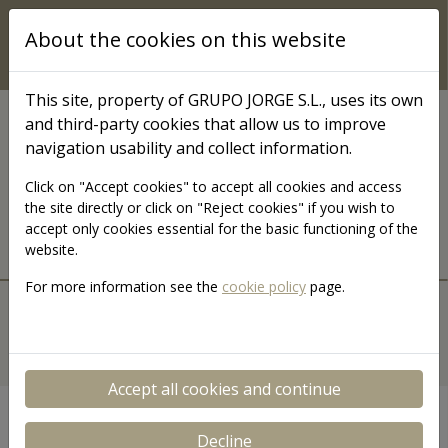
Skip to main content
About the cookies on this website
This site, property of GRUPO JORGE S.L., uses its own
and third-party cookies that allow us to improve
コミュニケーション
navigation usability and collect information.
Grupo Jorge TV
Click on "Accept cookies" to accept all cookies and access
the site directly or click on "Reject cookies" if you wish to
accept only cookies essential for the basic functioning of the
website.
For more information see the
cookie policy
page.
MENÚ JORGETV
トップ
動画
カテゴリー
検索
検索
Accept all cookies and continue
Decline