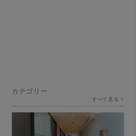
01:21
あ
皆様にとって、味わい深い２０
２４年になることを願って。
2 YEARS AGO
3
カテゴリー
すべて見る
画像