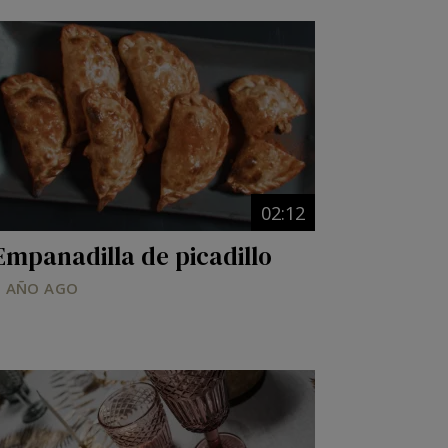
Image
02:12
Empanadilla de picadillo
1 AÑO AGO
Image