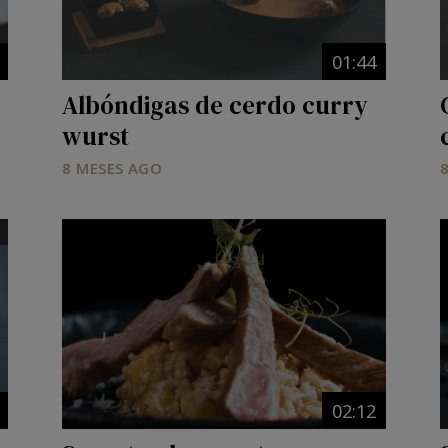
01:44
Albóndigas de cerdo curry
wurst
8 MESES AGO
Image
02:12