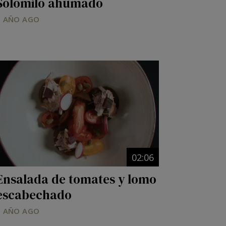
Solomilo ahumado
1 AÑO AGO
Image
02:06
Ensalada de tomates y lomo
escabechado
1 AÑO AGO