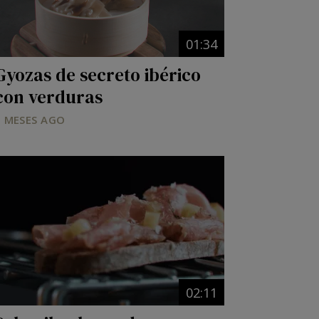
01:34
Gyozas de secreto ibérico
con verduras
8 MESES AGO
Image
02:11