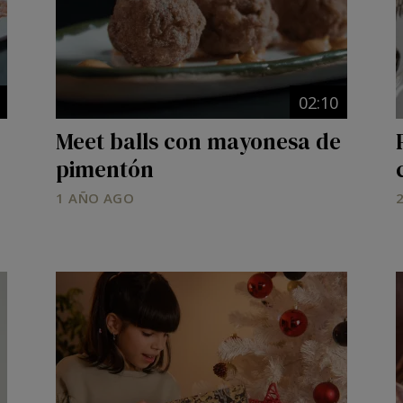
02:10
Meet balls con mayonesa de
pimentón
1 AÑO AGO
Image