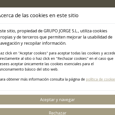
Pasar al contenido principal
al
cerca de las cookies en este sitio
ACEMOS
I+D Y CALIDAD
ste sitio, propiedad de GRUPO JORGE S.L., utiliza cookies
ropias y de terceros que permiten mejorar la usabilidad de
avegación y recopilar información.
COMUNICACIÓN
az click en "Aceptar cookies" para aceptar todas las cookies y acced
irectamente al sitio o haz click en "Rechazar cookies" en el caso que
Grupo Jorge TV
esees aceptar únicamente las cookies esenciales para el
uncionamiento básico del sitio web.
ara obtener más información consulta la página de
política de cooki
INICIO
VÍDEOS
CATEGORÍAS
Aceptar y navegar
Rechazar