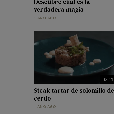
Descubre cuál es la
verdadera magia
1 AÑO AGO
Image
02:11
Steak tartar de solomillo d
cerdo
1 AÑO AGO