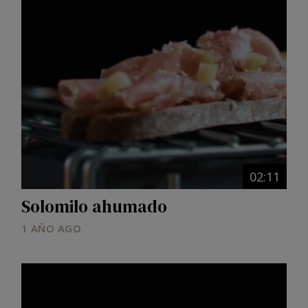
02:11
Solomilo ahumado
1 AÑO AGO
Image