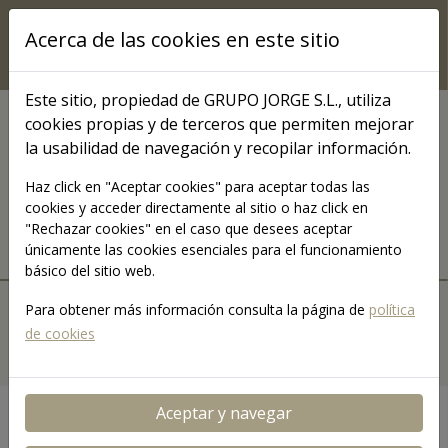
Pasar al contenido principal
Acerca de las cookies en este sitio
Este sitio, propiedad de GRUPO JORGE S.L., utiliza
cookies propias y de terceros que permiten mejorar
COMUNICACIÓN
la usabilidad de navegación y recopilar información.
Grupo Jorge TV
Haz click en "Aceptar cookies" para aceptar todas las
cookies y acceder directamente al sitio o haz click en
"Rechazar cookies" en el caso que desees aceptar
únicamente las cookies esenciales para el funcionamiento
básico del sitio web.
MENÚ JORGETV
Para obtener más información consulta la página de
política
INICIO
VÍDEOS
CATEGORÍAS
de cookies
BUSCAR
Buscar
Aceptar y navegar