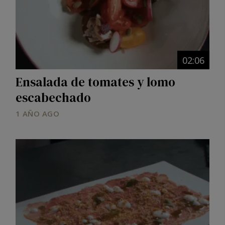
02:06
Ensalada de tomates y lomo
escabechado
1 AÑO AGO
Image